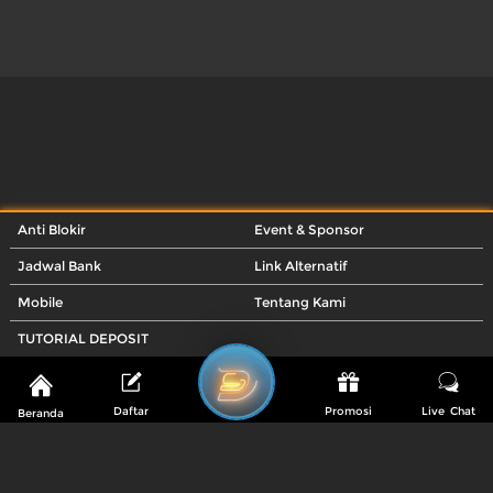
Anti Blokir
Event & Sponsor
Jadwal Bank
Link Alternatif
Mobile
Tentang Kami
TUTORIAL DEPOSIT
dewascore
Daftar
Promosi
Live Chat
Beranda
DEWASCORE
Website bandar agen taruhan judi bola online
Terpercaya dan Resmi di Indonesia. Menyediakan berbagai jenis judi
online terbaik seperti sportsbook, live casino, hingga beragam