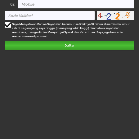
+62
Saya Menyatakan Bahwa Saya telah berumur setidaknya 18 tahun atau minimal umur
sah di negara yang saya tinggal (mana yang lebih tinggi) dan bahwa saya telah
membaca, mengerti dan Menyetujui
Syarat dan Ketentuan
. Saya juga bersedia
menerima email promosi
Daftar